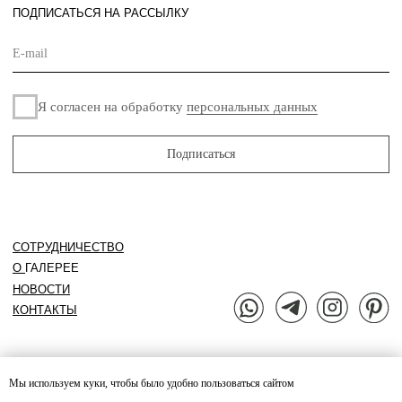
Политика
Разработано
конфиденциальности
в
Оферта
© «Maison de Culture» – галерея интерьерного
дизайна. 2024
Мы используем куки, чтобы было удобно пользоваться сайтом