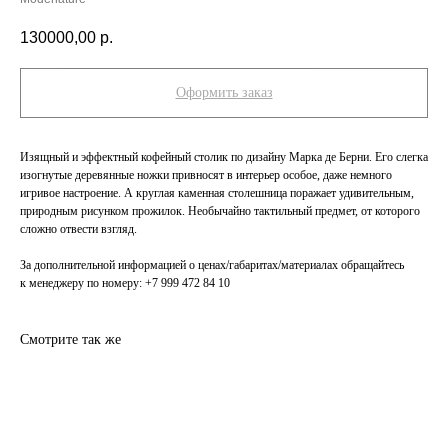
130000,00
р.
Оформить заказ
Изящный и эффектный кофейный столик по дизайну Марка де Берни. Его слегка
изогнутые деревянные ножки привносят в интерьер особое, даже немного
игривое настроение. А круглая каменная столешница поражает удивительным,
ПОДПИСАТЬСЯ НА РАССЫЛКУ
природным рисунком прожилок. Необычайно тактильный предмет, от которого
сложно отвести взгляд.
За дополнительной информацией о ценах/габаритах/материалах обращайтесь
Я согласен на обработку
персональных данных
к менеджеру по номеру: +7 999 472 84 10
Подписаться
Смотрите так же
СОТРУДНИЧЕСТВО
О
ГАЛЕРЕЕ
НОВОСТИ
КОНТАКТЫ