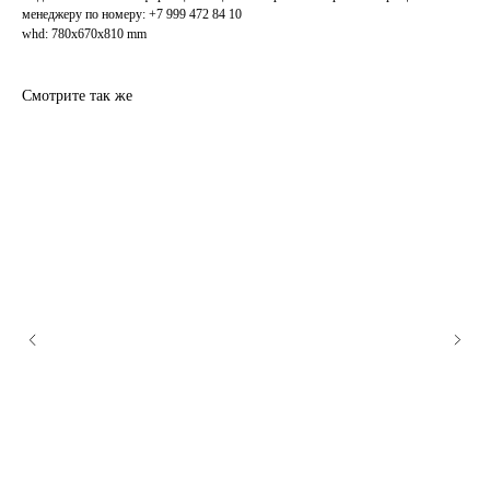
менеджеру по номеру: +7 999 472 84 10
whd: 780x670x810 mm
Смотрите так же
ПОДПИСАТЬСЯ НА РАССЫЛКУ
Я согласен на обработку
персональных данных
Подписаться
СОТРУДНИЧЕСТВО
О
ГАЛЕРЕЕ