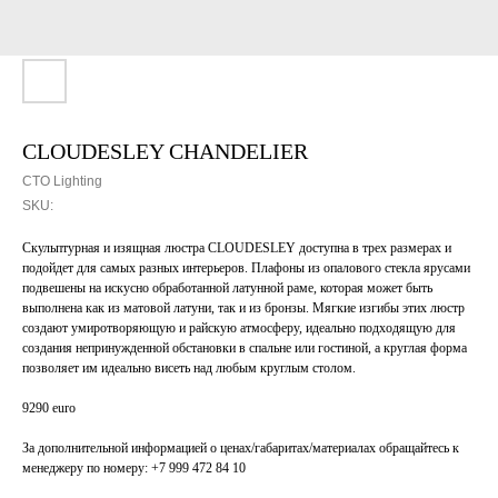
CLOUDESLEY CHANDELIER
CTO Lighting
SKU:
Скульптурная и изящная люстра CLOUDESLEY доступна в трех размерах и
подойдет для самых разных интерьеров. Плафоны из опалового стекла ярусами
подвешены на искусно обработанной латунной раме, которая может быть
выполнена как из матовой латуни, так и из бронзы. Мягкие изгибы этих люстр
создают умиротворяющую и райскую атмосферу, идеально подходящую для
создания непринужденной обстановки в спальне или гостиной, а круглая форма
позволяет им идеально висеть над любым круглым столом.
9290 euro
За дополнительной информацией о ценах/габаритах/материалах обращайтесь к
менеджеру по номеру: +7 999 472 84 10