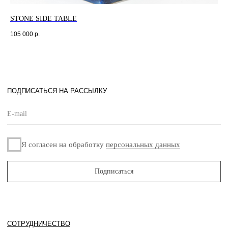
Политика
Разработано
STONE SIDE TABLE
"V
конфиденциальности
в
Оферта
105 000
р.
© «Maison de Culture» – галерея интерьерного
дизайна. 2024