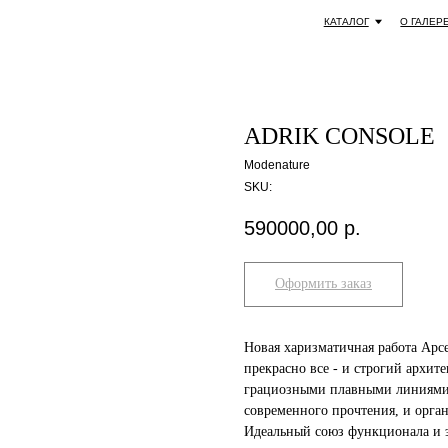
КАТАЛОГ
О ГАЛЕРЕЕ
СОТРУДНИЧЕСТ
ADRIK CONSOLE
Modenature
SKU:
590000,00
р.
Оформить заказ
Новая харизматичная работа Арс
прекрасно все - и строгий архит
грациозными плавными линиями,
современного прочтения, и орган
Идеальный союз функционала и э