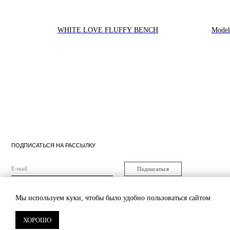
WHITE LOVE FLUFFY BENCH
Model
ПОДПИСАТЬСЯ НА РАССЫЛКУ
Подписаться
Я согласен на обработку
персональных данных
© «Maison de Culture» – галерея интерьерного
Политика
Оферта
дизайна. 2024
конфиденциальности
Мы используем куки, чтобы было удобно пользоваться сайтом
ХОРОШО