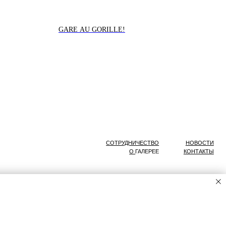
GARE AU GORILLE!
ELL
СОТРУДНИЧЕСТВО
НОВОСТИ
О
ГАЛЕРЕЕ
КОНТАКТЫ
Разработано
в