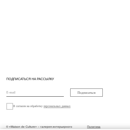
ПОДПИСАТЬСЯ НА РАССЫЛКУ
Подписаться
Я согласен на обработку
персональных данных
© «Maison de Culture» – галерея интерьерного
Политика
Оферта
дизайна. 2024
конфиденциальности