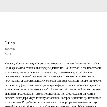
Julep
Tacchini
SKU:
Мягкие, обволакивающие формы характеризуют это семейство мягкой мебели.
На Julep оказало влияние авангардное движение 1950-х годов, с его простотаой
и величием, дополненныеми современным, романтичным, женственным
очарованием. Звездой серии является диван, чьи плавные округлые линии
послужилиат эволюционной ДНК основой для всей коллекции, включая кресло,
шезлонг и пуфик, в сочетании пропорций и форм, которые постепенно привели
к появлению всех остальных версий. Полностью обитые мягкой тканью сиденья
выглядят просторными и вместительными, но при этом создают ощущение
легкости благодаря углубленному основанию, которое незаметно приподнимает
их над полом. Разработанные для домашнего интерьера, они создают уютную
атмосферу и способствуют расслаблению, что делает кресла Julep идеальными