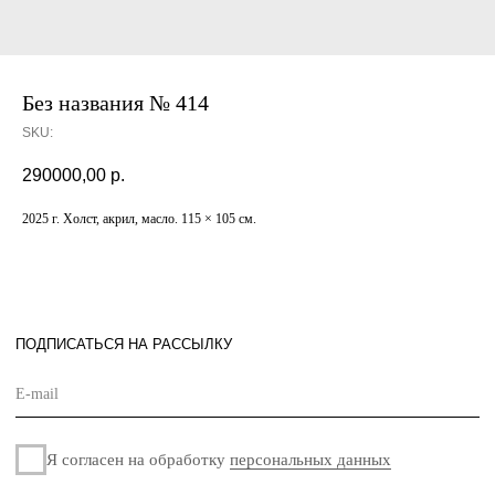
Без названия № 414
ПОДПИСАТЬСЯ НА РАССЫЛКУ
SKU:
290000,00
р.
Я согласен на обработку
персональных данных
2025 г. Xолст, акрил, масло. 115 × 105 см.
Подписаться
СОТРУДНИЧЕСТВО
О
ГАЛЕРЕЕ
НОВОСТИ
КОНТАКТЫ
Политика
Разработано
конфиденциальности
в
Оферта
© «Maison de Culture» – галерея интерьерного
дизайна. 2024