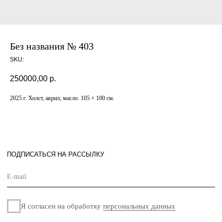
Без названия № 403
ПОДПИСАТЬСЯ НА РАССЫЛКУ
SKU:
250000,00
р.
Я согласен на обработку
персональных данных
2025 г. Холст, акрил, масло. 105 × 100 см.
Подписаться
СОТРУДНИЧЕСТВО
О
ГАЛЕРЕЕ
НОВОСТИ
КОНТАКТЫ
Политика
Разработано
конфиденциальности
в
Оферта
© «Maison de Culture» – галерея интерьерного
дизайна. 2024