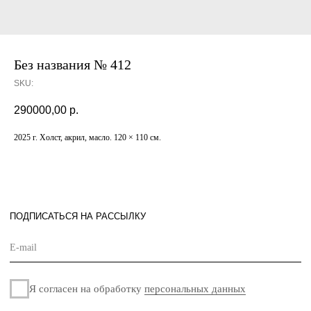
Без названия № 412
ПОДПИСАТЬСЯ НА РАССЫЛКУ
SKU:
290000,00
р.
Я согласен на обработку
персональных данных
2025 г. Xолст, акрил, масло. 120 × 110 см.
Подписаться
СОТРУДНИЧЕСТВО
О
ГАЛЕРЕЕ
НОВОСТИ
КОНТАКТЫ
Политика
Разработано
конфиденциальности
в
Оферта
© «Maison de Culture» – галерея интерьерного
дизайна. 2024